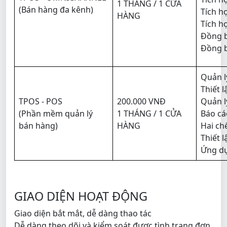
1 THÁNG / 1 CỬA
(Bán hàng đa kênh)
Tích h
HÀNG
Tích h
Đồng b
Đồng b
Quản l
Thiết 
TPOS - POS
200.000 VNĐ
Quản l
(Phần mềm quản lý
1 THÁNG / 1 CỬA
Báo cá
bán hàng)
HÀNG
Hai ch
Thiết 
Ứng dụ
GIAO DIỆN HOẠT ĐỘNG
Giao diện bắt mắt, dễ dàng thao tác
Dễ dàng theo dõi và kiểm soát được tình trạng đơn