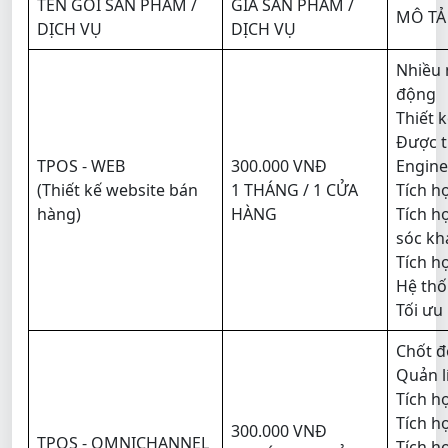
TÊN GÓI SẢN PHẨM /
GIÁ SẢN PHẨM /
MÔ TẢ 
DỊCH VỤ
DỊCH VỤ
Nhiều 
động
Thiết 
Được t
TPOS - WEB
300.000 VNĐ
Engine
(Thiết kế website bán
1 THÁNG / 1 CỬA
Tích h
hàng)
HÀNG
Tích h
sóc kh
Tích h
Hệ thố
Tối ưu
Chốt đ
Quản l
Tích h
Tích h
300.000 VNĐ
TPOS - OMNICHANNEL
Tích h